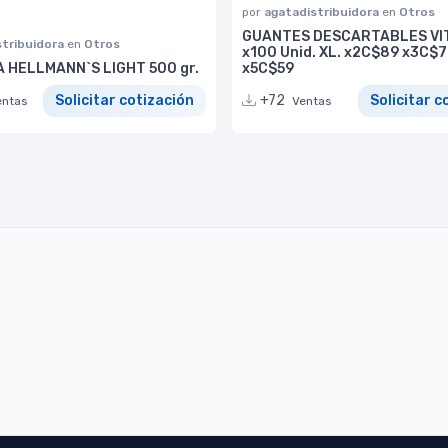
por
agatadistribuidora
en
Otros
GUANTES DESCARTABLES VI
stribuidora
en
Otros
x100 Unid. XL. x2C$89 x3C$
 HELLMANN`S LIGHT 500 gr.
x5C$59
Solicitar cotización
+72
Solicitar c
entas
Ventas