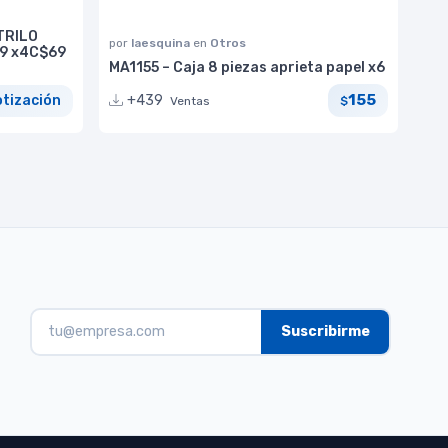
TRILO
por
laesquina
en
Otros
79 x4C$69
MA1155 – Caja 8 piezas aprieta papel x6
155
+439
otización
Ventas
$