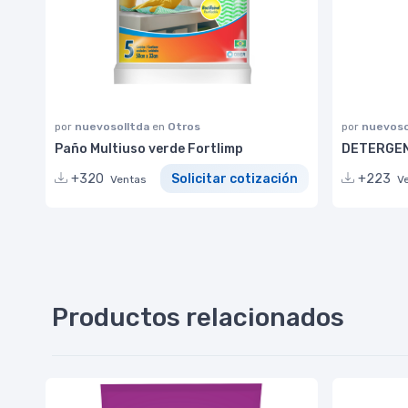
por
nuevosolltda
en
Otros
por
nuevoso
Paño Multiuso verde Fortlimp
DETERGEN
+320
Solicitar cotización
+223
Ventas
V
Productos relacionados