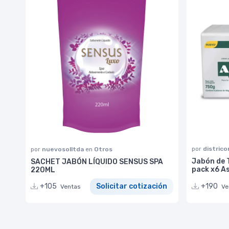
por
distric
por
nuevosolltda
en
Otros
Jabón de 
SACHET JABÓN LÍQUIDO SENSUS SPA
pack x6 As
220ML
+190
+105
Solicitar cotización
Ve
Ventas