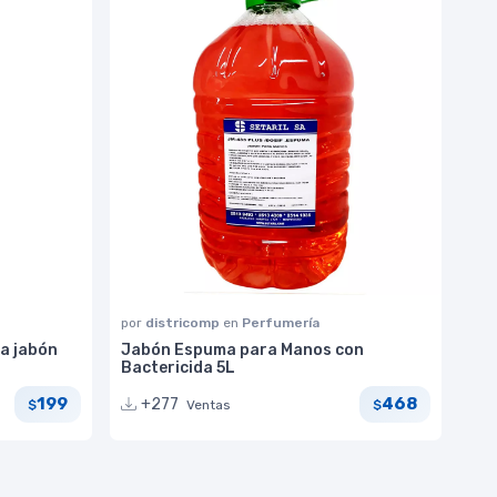
por
districomp
en
Perfumería
a jabón
Jabón Espuma para Manos con
Bactericida 5L
199
468
+277
Ventas
$
$