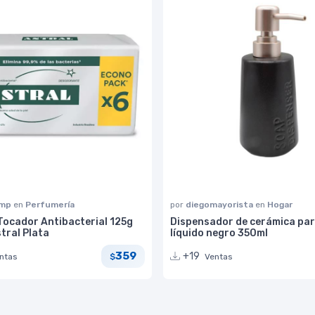
omp
en
Perfumería
por
diegomayorista
en
Hogar
Tocador Antibacterial 125g
Dispensador de cerámica par
tral Plata
líquido negro 350ml
359
+19
ntas
Ventas
$