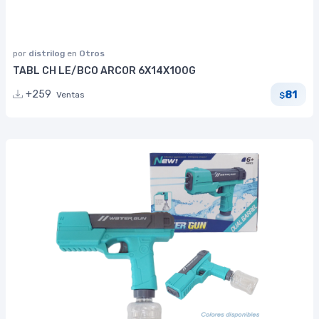
por
distrilog
en
Otros
TABL CH LE/BCO ARCOR 6X14X100G
81
+259
Ventas
$