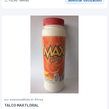
+256
Solicitar cotización
Ventas
por
nuevosolltda
en
Otros
TALCO MAX FLORAL