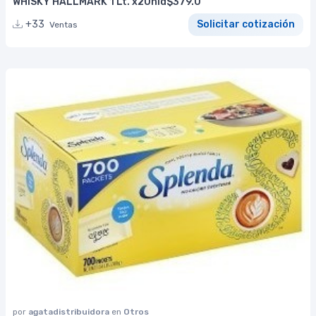
WHISKY HALLMARK 1 Lt. x2Unid$379.0
+33
Solicitar cotización
Ventas
por
agatadistribuidora
en
Otros