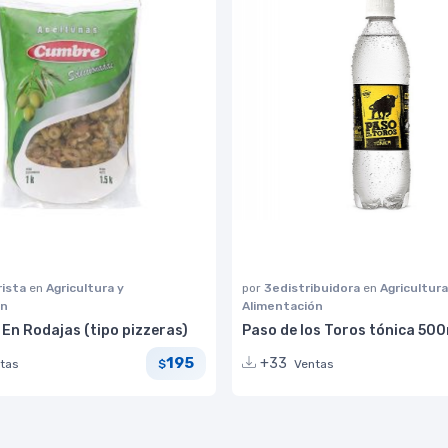
ista
en
Agricultura y
por
3edistribuidora
en
Agricultura
ón
Alimentación
En Rodajas (tipo pizzeras)
Paso de los Toros tónica 500
195
+33
tas
Ventas
$