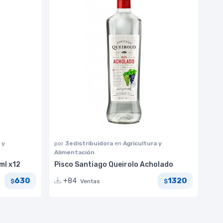
 y
por
3edistribuidora
en
Agricultura y
Alimentación
ml x12
Pisco Santiago Queirolo Acholado
630
1320
+84
Ventas
$
$