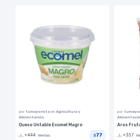
por
tumayorista
en
Agricultura y
por
tumayor
Alimentación
Alimentaci
Queso Untable Ecomel Magro
Aros Fruta
77
+444
+357
Ventas
V
$