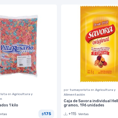
por
tumayorista
en
Agricultura y
ista
en
Agricultura y
Alimentación
ón
Caja de Savora individual He
dos 1 kilo
gramos, 196 unidades
175
+115
entas
Ventas
$