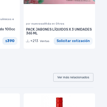
uímicos e
por
nuevosolltda
en
Otros
ado 100cc
PACK JABONES LÍQUIDOS X 3 UNIDADES
365 ML
390
+213
Solicitar cotización
$
Ventas
Ver más relacionados