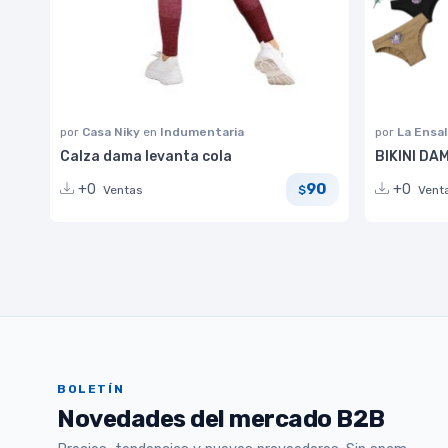
por
Casa Niky
en
Indumentaria
por
La Ensa
Calza dama levanta cola
BIKINI DA
90
+0
+0
Ventas
Vent
$
BOLETÍN
Novedades del mercado B2B