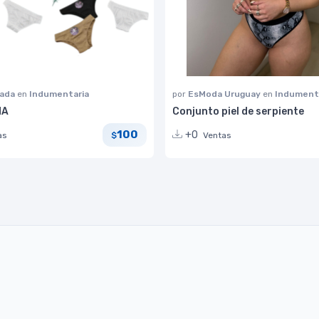
lada
en
Indumentaria
por
EsModa Uruguay
en
Indument
MA
Conjunto piel de serpiente
100
+0
as
Ventas
$