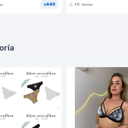
440
+0
as
Ventas
$
oría