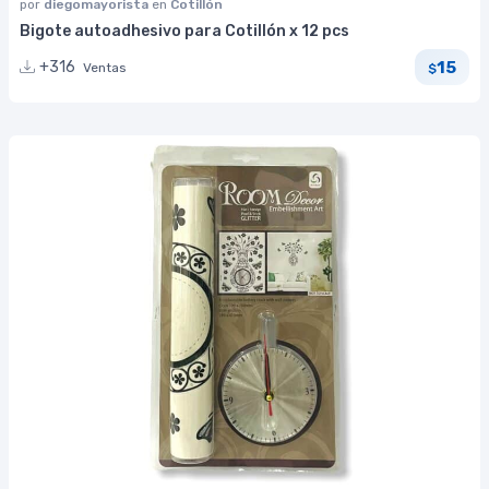
por
diegomayorista
en
Cotillón
Bigote autoadhesivo para Cotillón x 12 pcs
15
+316
Ventas
$