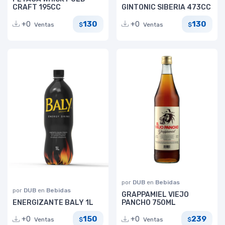
CRAFT 195CC
GINTONIC SIBERIA 473CC
130
130
+0
+0
Ventas
Ventas
$
$
por
DUB
en
Bebidas
por
DUB
en
Bebidas
GRAPPAMIEL VIEJO
ENERGIZANTE BALY 1L
PANCHO 750ML
150
239
+0
+0
Ventas
Ventas
$
$