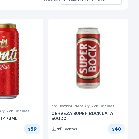
por
Distribuidora 7 y 3
en
Bebidas
7 y 3
en
Bebidas
CERVEZA SUPER BOCK LATA
I 473ML
500CC
39
40
+0
Ventas
$
$