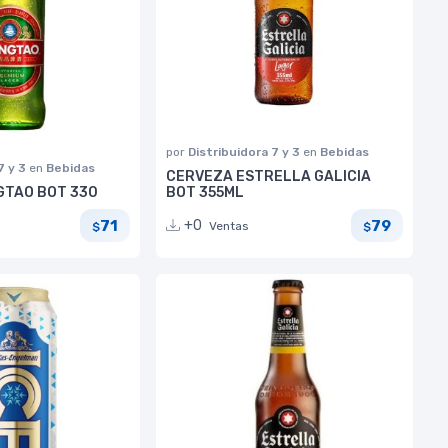
por
Distribuidora 7 y 3
en
Bebidas
7 y 3
en
Bebidas
CERVEZA ESTRELLA GALICIA
GTAO BOT 330
BOT 355ML
71
79
+0
Ventas
$
$