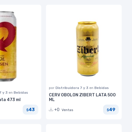
por
Distribuidora 7 y 3
en
Bebidas
7 y 3
en
Bebidas
CERV OBOLON ZIBERT LATA 500
ata 473 ml
ML
43
49
+0
Ventas
$
$