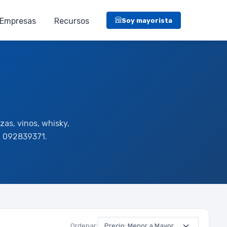
Empresas
Recursos
Soy mayorista
zas, vinos, whisky,
o: 092839371.
Ordenar: