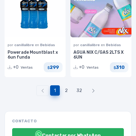
por
canillalibre
en
Bebidas
por
canillalibre
en
Bebidas
Powerade Mountblast x
AGUA NIX C/GAS 2LTS X
6un funda
6UN
299
310
+0
+0
Ventas
Ventas
$
$
1
2
32
CONTACTO
Contactar por WhatsApp