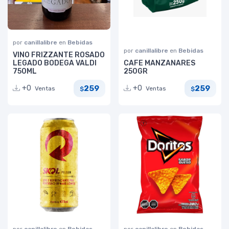
por
canillalibre
en
Bebidas
por
canillalibre
en
Bebidas
VINO FRIZZANTE ROSADO
LEGADO BODEGA VALDI
CAFE MANZANARES
750ML
250GR
259
259
+0
+0
Ventas
Ventas
$
$
por
canillalibre
en
Bebidas
por
canillalibre
en
Bebidas