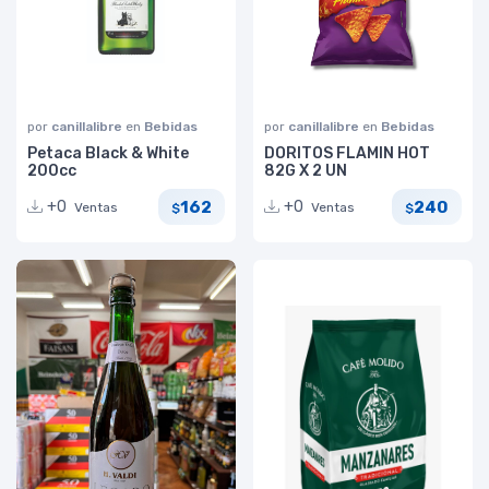
por
canillalibre
en
Bebidas
por
canillalibre
en
Bebidas
Petaca Black & White
DORITOS FLAMIN HOT
200cc
82G X 2 UN
162
240
+0
+0
Ventas
Ventas
$
$