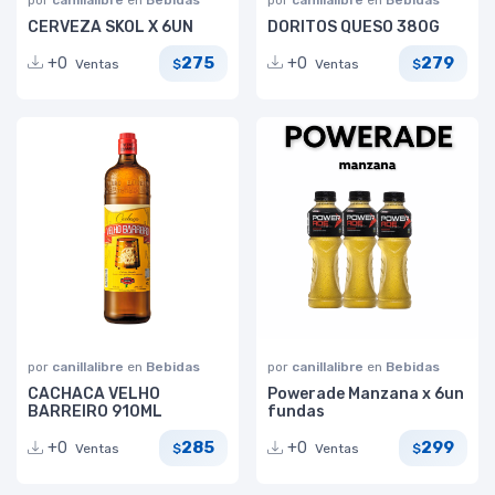
CERVEZA SKOL X 6UN
DORITOS QUESO 380G
275
279
+0
+0
Ventas
Ventas
$
$
por
canillalibre
en
Bebidas
por
canillalibre
en
Bebidas
CACHACA VELHO
Powerade Manzana x 6un
BARREIRO 910ML
fundas
285
299
+0
+0
Ventas
Ventas
$
$