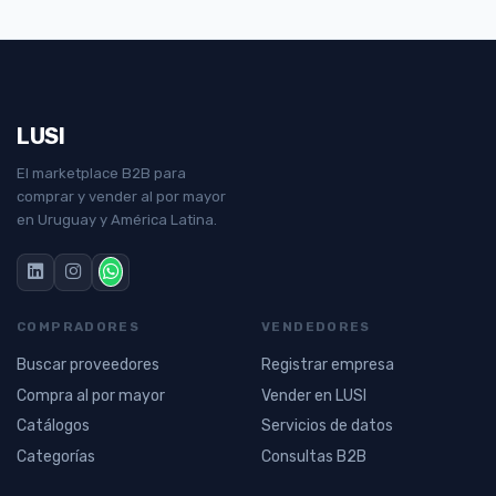
LUSI
El marketplace B2B para
comprar y vender al por mayor
en Uruguay y América Latina.
COMPRADORES
VENDEDORES
Buscar proveedores
Registrar empresa
Compra al por mayor
Vender en LUSI
Catálogos
Servicios de datos
Categorías
Consultas B2B